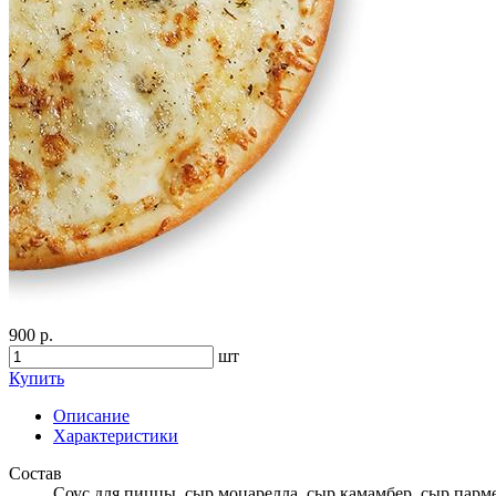
900 р.
шт
Купить
Описание
Характеристики
Состав
Соус для пиццы, сыр моцарелла, сыр камамбер, сыр парме