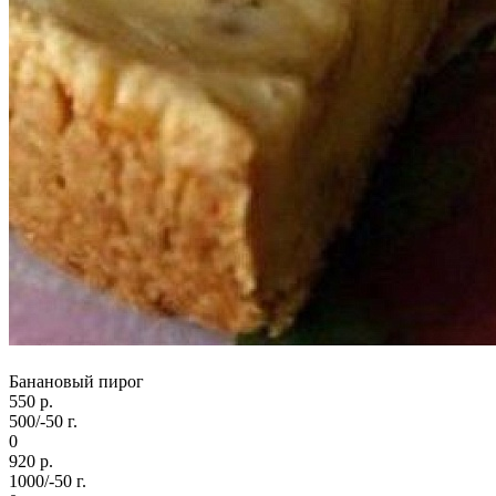
Банановый пирог
550 р.
500/-50 г.
0
920 р.
1000/-50 г.